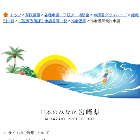
トップ
>
県政情報
>
各種申請・手続き・補助金
>
申請書ダウンロード
>
組織
別一覧
>
【医療政策課】申請書等一覧
>
准看護師
> 准看護師免許申請
日本のひなた 宮崎県
MIYAZAKI PREFECTURE
サイトのご利用について