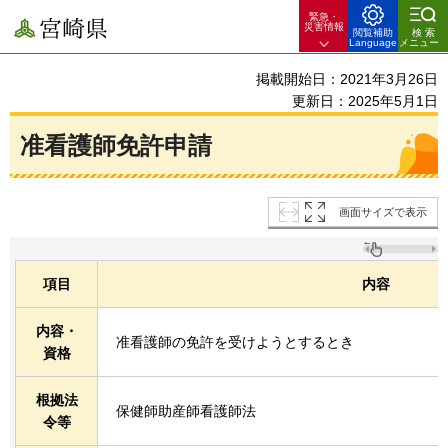
緊急・
宮崎県
災害情報
閲覧補助
検索
Language
メニュー
掲載開始日：2021年3月26日
更新日：2025年5月1日
准看護師免許申請
画面サイズで表示
項目
内容
内容・
准看護師の免許を受けようとするとき
資格
根拠法
保健師助産師看護師法
令等