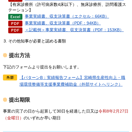
【有床診療所（許可病床数4床以下）、無床診療所、訪問看護ス
テーション】
事業実績書、収支決算書（エクセル：66KB）
事業実績書、収支決算書（PDF：94KB）
＜記載例＞事業実績書、収支決算書（PDF：153KB）
その他知事が必要と認める書類
提出方法
下記のフォームより提出をお願いします。
【パターンB：実績報告フォーム】宮崎県生産性向上・職
場環境整備等支援事業費補助金（外部サイトへリンク）
提出期限
事業の完了の日から起算して30日を経過した日又は
令和8年2月27日
（金曜日）
のいずれか早い期日