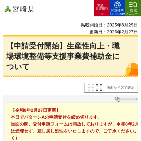
緊急・
宮崎県
災害情報
閲覧補助
検索
Language
メニュー
掲載開始日：2025年8月29日
更新日：2026年2月27日
【申請受付開始】生産性向上・職
場環境整備等支援事業費補助金に
ついて
画面サイズで表示
【令和8年2月27日更新】
本日でパターンAの申請受付を締め切ります。
当面の間、交付申請フォームは開放しておりますが、
令和8年2月
は受理せず、差し戻し処理をいたしますので、ご了承ください。
く）