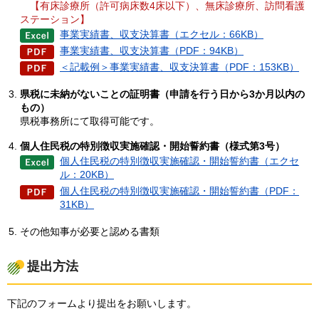
【有床診療所（許可病床数4床以下）、無床診療所、訪問看護
ステーション】
事業実績書、収支決算書（エクセル：66KB）
事業実績書、収支決算書（PDF：94KB）
＜記載例＞事業実績書、収支決算書（PDF：153KB）
県税に未納がないことの証明書（申請を行う日から3か月以内の
もの）
県税事務所にて取得可能です。
個人住民税の特別徴収実施確認・開始誓約書（様式第3号）
個人住民税の特別徴収実施確認・開始誓約書（エクセ
ル：20KB）
個人住民税の特別徴収実施確認・開始誓約書（PDF：
31KB）
その他知事が必要と認める書類
提出方法
下記のフォームより提出をお願いします。