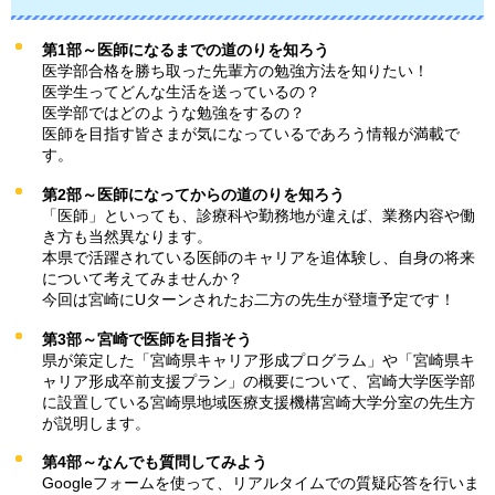
第1部～医師になるまでの道のりを知ろう
医学部合格を勝ち取った先輩方の勉強方法を知りたい！
医学生ってどんな生活を送っているの？
医学部ではどのような勉強をするの？
医師を目指す皆さまが気になっているであろう情報が満載で
す。
第2部～医師になってからの道のりを知ろう
「医師」といっても、診療科や勤務地が違えば、業務内容や働
き方も当然異なります。
本県で活躍されている医師のキャリアを追体験し、自身の将来
について考えてみませんか？
今回は宮崎にUターンされたお二方の先生が登壇予定です！
第3部～宮崎で医師を目指そう
県が策定した「宮崎県キャリア形成プログラム」や「宮崎県キ
ャリア形成卒前支援プラン」の概要について、宮崎大学医学部
に設置している宮崎県地域医療支援機構宮崎大学分室の先生方
が説明します。
第4部～なんでも質問してみよう
Googleフォームを使って、リアルタイムでの質疑応答を行いま