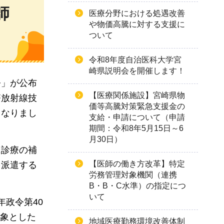
師
医療分野における処遇改善
や物価高騰に対する支援に
ついて
令和8年度自治医科大学宮
崎県説明会を開催します！
令」が公布
【医療関係施設】宮崎県物
療放射線技
価等高騰対策緊急支援金の
となりまし
支給・申請について（申請
期間：令和8年5月15日～6
月30日）
に診療の補
【医師の働き方改革】特定
を派遣する
労務管理対象機関（連携
B・B・C水準）の指定につ
いて
政令第40
対象とした
地域医療勤務環境改善体制