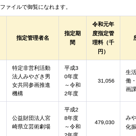
Fファイルで御覧になれます。
令和元年
指定期
度指定管
指定管理者名
間
理料（千
円）
特定非営利活動
平成3
生
法人みやざき男
0年度
31,056
働
女共同参画推進
～令和
画
機構
2年度
平成2
み
公益財団法人宮
8年度
479,030
崎県立芸術劇場
～令和
化
2年度