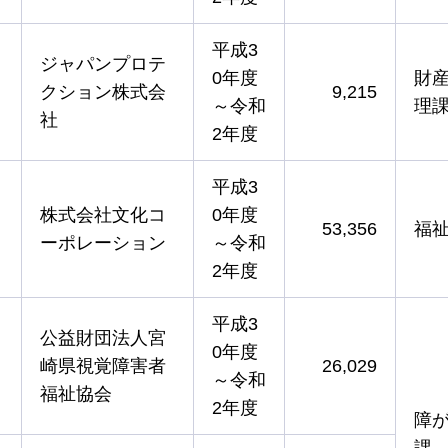
平成3
ジャパンプロテ
0年度
財
クション株式会
9,215
～令和
理
社
2年度
平成3
株式会社文化コ
0年度
53,356
福
ーポレーション
～令和
2年度
平成3
公益財団法人宮
0年度
崎県視覚障害者
26,029
～令和
福祉協会
2年度
障
課