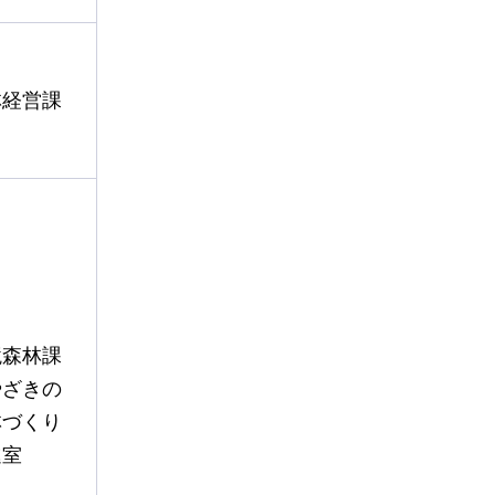
林経営課
境森林課
やざきの
林づくり
進室