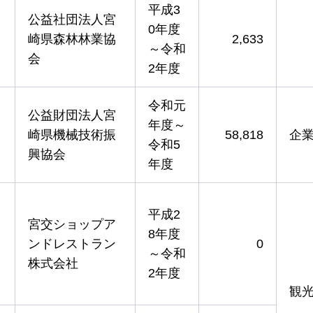
平成3
公益社団法人宮
0年度
崎県森林林業協
2,633
～令和
会
2年度
令和元
公益財団法人宮
年度～
崎県機械技術振
58,818
企
令和5
興協会
年度
平成2
宮交ショップア
8年度
ンドレストラン
0
～令和
株式会社
2年度
観