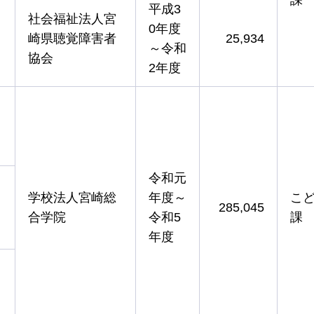
平成3
社会福祉法人宮
0年度
崎県聴覚障害者
25,934
～令和
協会
2年度
令和元
学校法人宮崎総
年度～
こ
285,045
合学院
令和5
課
年度