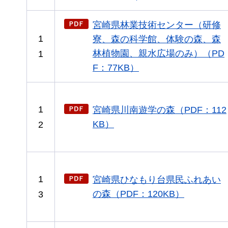
宮崎県林業技術センター（研修
1
寮、森の科学館、体験の森、森
林植物園、親水広場のみ）（PD
1
F：77KB）
1
宮崎県川南遊学の森（PDF：112
KB）
2
1
宮崎県ひなもり台県民ふれあい
の森（PDF：120KB）
3