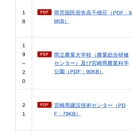
1
県営国民宿舎高千穂荘（PDF：8
8KB）
8
1
9
県立農業大学校（農業総合研修
～
センター）及び宮崎県農業科学
公園（PDF：90KB）
2
0
2
宮崎県建設技術センター（PD
F：79KB）
1