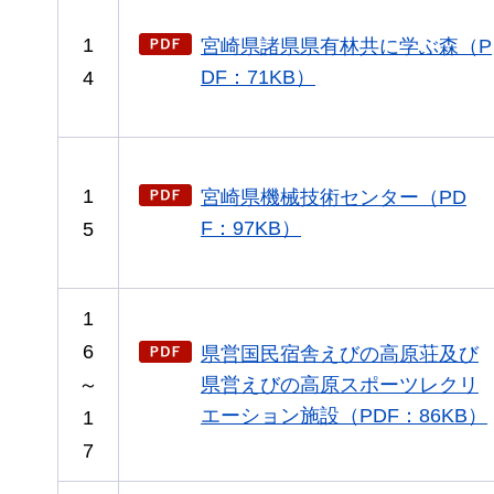
1
宮崎県諸県県有林共に学ぶ森（P
DF：71KB）
4
1
宮崎県機械技術センター（PD
F：97KB）
5
1
6
県営国民宿舎えびの高原荘及び
～
県営えびの高原スポーツレクリ
エーション施設（PDF：86KB）
1
7