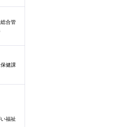
産総合管
課
祉保健課
がい福祉