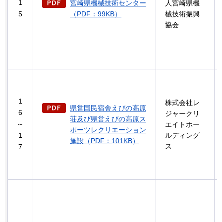
1
宮崎県機械技術センター
人宮崎県機
5
（PDF：99KB）
械技術振興
協会
1
株式会社レ
県営国民宿舎えびの高原
6
ジャークリ
荘及び県営えびの高原ス
～
エイトホー
ポーツレクリエーション
1
ルディング
施設（PDF：101KB）
ス
7