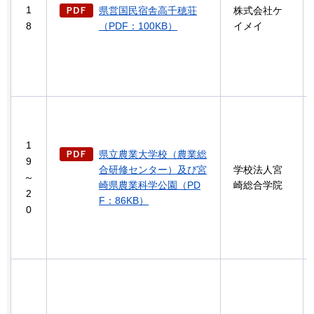
1
県営国民宿舎高千穂荘
株式会社ケ
8
（PDF：100KB）
イメイ
1
県立農業大学校（農業総
9
合研修センター）及び宮
学校法人宮
～
崎県農業科学公園（PD
崎総合学院
2
F：86KB）
0