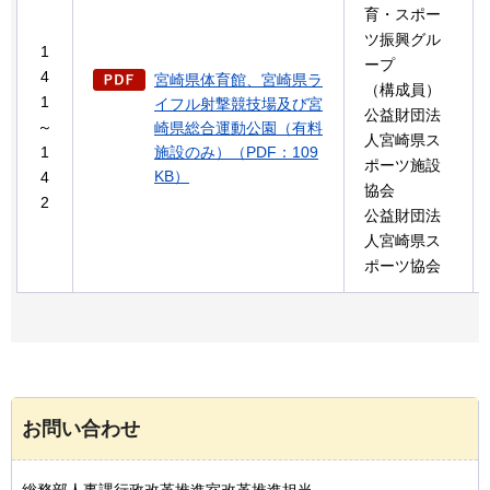
育・スポー
ツ振興グル
1
ープ
4
宮崎県体育館、宮崎県ラ
（構成員）
1
イフル射撃競技場及び宮
公益財団法
～
崎県総合運動公園（有料
人宮崎県ス
1
施設のみ）（PDF：109
ポーツ施設
KB）
4
協会
2
公益財団法
人宮崎県ス
ポーツ協会
お問い合わせ
総務部人事課行政改革推進室改革推進担当