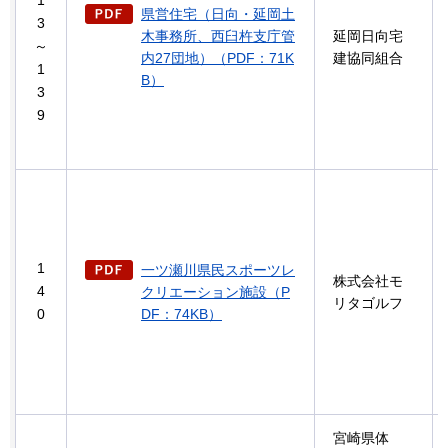
県営住宅（日向・延岡土
3
木事務所、西臼杵支庁管
延岡日向宅
～
内27団地）（PDF：71K
建協同組合
1
B）
3
9
1
一ツ瀬川県民スポーツレ
株式会社モ
4
クリエーション施設（P
リタゴルフ
0
DF：74KB）
宮崎県体