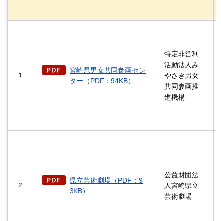
特定非営利
活動法人み
宮崎県男女共同参画セン
1
やざき男女
ター（PDF：94KB）
共同参画推
進機構
公益財団法
県立芸術劇場（PDF：9
2
人宮崎県立
3KB）
芸術劇場