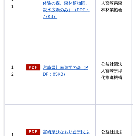
体験の森、森林植物園、
人宮崎県森
1
親水広場のみ）（PDF：
林林業協会
77KB）
公益社団法
1
宮崎県川南遊学の森（P
人宮崎県緑
2
DF：85KB）
化推進機構
宮崎県ひなもり台県民ふ
公益社団法
1