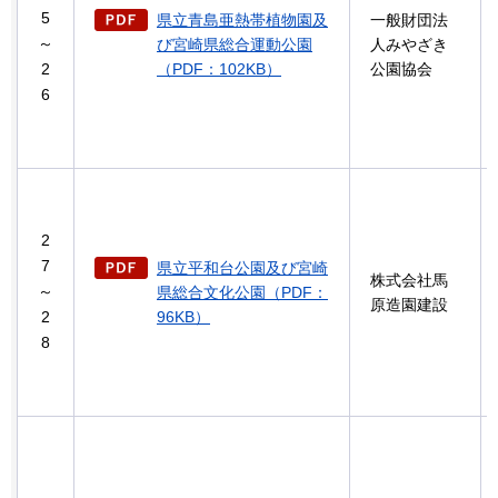
5
県立青島亜熱帯植物園及
一般財団法
～
び宮崎県総合運動公園
人みやざき
2
（PDF：102KB）
公園協会
6
2
7
県立平和台公園及び宮崎
株式会社馬
～
県総合文化公園（PDF：
原造園建設
2
96KB）
8