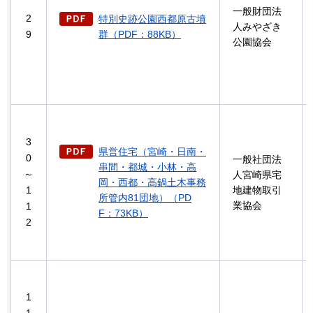
一般財団法
2
特別史跡公園西都原古墳
人みやざき
9
群（PDF：88KB）
公園協会
3
県営住宅（宮崎・日南・
0
一般社団法
串間・都城・小林・高
～
人宮崎県宅
岡・西都・高鍋土木事務
1
地建物取引
所管内81団地）（PD
業協会
1
F：73KB）
2
1
1