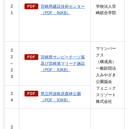
2
宮崎県建設技術センター
学校法人宮
1
（PDF：86KB）
崎総合学院
マリンパー
2
クス
2
宮崎県サンビーチ一ツ葉
（構成員）
～
及び宮崎港マリーナ施設
一般財団法
（PDF：93KB）
2
人みやざき
3
公園協会
フェニック
2
県立阿波岐原森林公園
スリゾート
4
（PDF：93KB）
株式会社
2