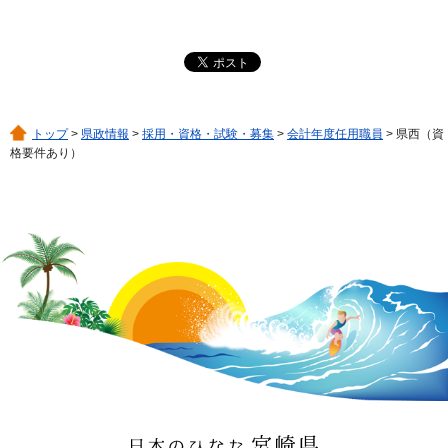
トップ
>
県政情報
>
採用・資格・試験・募集
>
会計年度任用職員
> 県西（資
格要件あり）
日本のひなた 宮崎県