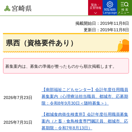
緊急・
宮崎県
災害情報
閲覧補助
検索
Language
メニュー
掲載開始日：2019年11月8日
更新日：2019年11月8日
県西（資格要件あり）
募集案内は、募集の準備が整ったものから順次掲載します。
【南部福祉こどもセンター】会計年度任用職員
募集案内（心理療法担当職員、都城市、応募期
2026年7月23日
限：令和8年9月30日＜随時募集＞）
【都城食肉衛生検査所】会計年度任用職員募集
案内（と畜・食鳥検査専門嘱託員、都城市、応
2025年7月31日
募期限：令和7年8月13日）