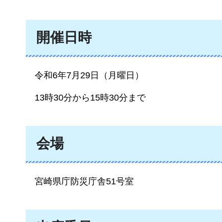
開催日時
令和6
年7月29日（月曜日）
13時30分
から15時30分まで
会場
宮崎県
庁防災庁舎51号室