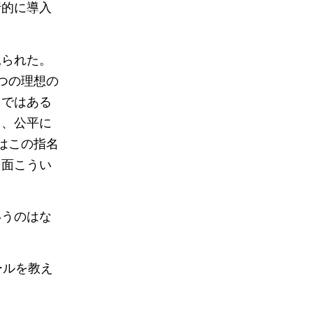
行的に導入
見られた。
つの理想の
ろではある
て、公平に
はこの指名
当面こうい
。
いうのはな
ールを教え