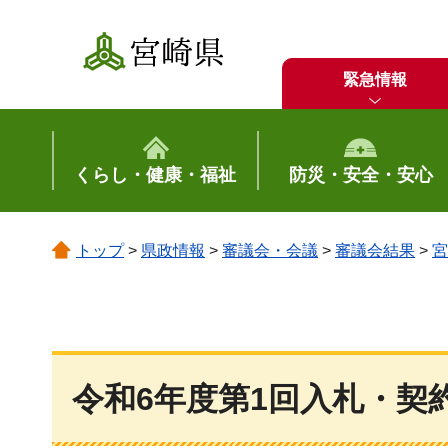
宮崎県
緊急情報
くらし・健康・福祉
防災・安全・安心
トップ
>
県政情報
>
審議会・会議
>
審議会結果
>
宮
令和6年度第1回入札・契