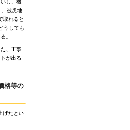
ないし、機
う、被災地
で取れると
どうしても
いる。
また、工事
クトが出る
価格等の
上げたとい