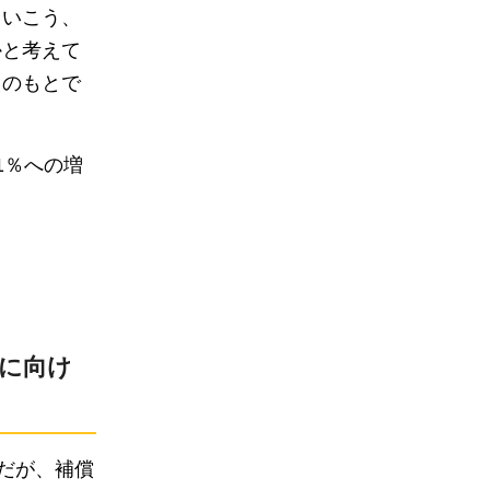
ていこう、
かと考えて
えのもとで
1％への増
に向け
だが、補償