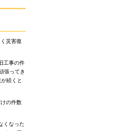
らく災害復
旧工事の件
頑張ってき
況が続くと
だけの件数
なくなった