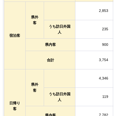
2,853
県外
客
うち訪日外国
235
人
宿泊客
県内客
900
3,754
合計
4,346
県外
客
うち訪日外国
119
人
日帰り
客
7,782
県内客