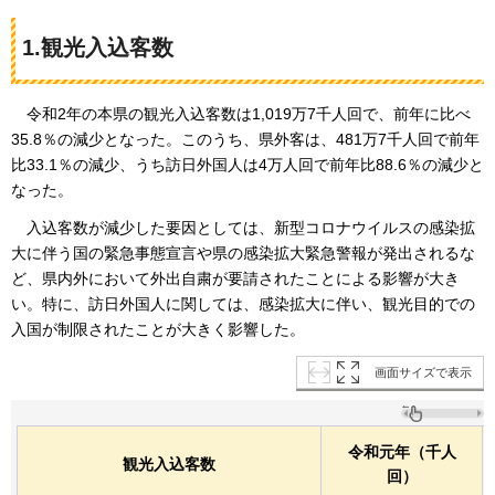
1.観光入込客数
令
和2年の本県の観光入込客数は1,019万7千人回で、前年に比べ
35.8％の減少となった。このうち、県外客は、481万7千人回で前年
比33.1％の減少、うち訪日外国人は4万人回で前年比88.6％の減少と
なった。
入込客数が
減少した要因としては、新型コロナウイルスの感染拡
大に伴う国の緊急事態宣言や県の感染拡大緊急警報が発出されるな
ど、県内外において外出自粛が要請されたことによる影響が大き
い。特に、訪日外国人に関しては、感染拡大に伴い、観光目的での
入国が制限されたことが大きく影響した。
画面サイズで表示
令和元年（千人
観光入込客数
回）