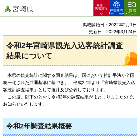
緊急・
宮崎県
災害情報
閲覧補助
検索
Language
メニュー
掲載開始日：2022年2月1日
更新日：2022年3月24日
令和2年宮崎県観光入込客統計調査
結果について
本県の
観光統計に関する調査結果は、国において推計手法が全国
統一化された共通基準に基づき、
平成22年
より「宮崎県観光入込
客統計調査結果」として推計及び公表しております。
この度
、以下のとおり令和2年の調査結果がまとまりましたので、
お知らせいたします。
令和2年調査結果概要