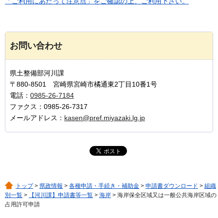
「ご利用にあたって注意点」をご確認の上、ご利用下さい。
お問い合わせ
県土整備部河川課
〒880-8501 宮崎県宮崎市橘通東2丁目10番1号
電話：
0985-26-7184
ファクス：0985-26-7317
メールアドレス：
kasen@pref.miyazaki.lg.jp
トップ
>
県政情報
>
各種申請・手続き・補助金
>
申請書ダウンロード
>
組織
別一覧
>
【河川課】申請書等一覧
>
海岸
> 海岸保全区域又は一般公共海岸区域の
占用許可申請