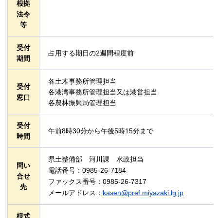
根拠
法令
等
受付
占用する期日の2週間程度前
期間
各土木事務所管理担当
受付
各港湾事務所管理担当又は港営担当
窓口
各農林振興局管理担当
受付
午前8時30分から午後5時15分まで
時間
県土整備部
河
川課
水
政担当
問い
電話番号：0985-26-7184
合せ
ファックス番号：0985-26-7317
先
メールアドレス：
kasen@pref.miyazaki.lg.jp
様式