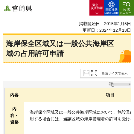
緊急・
宮崎県
災害情報
閲覧補助
検索
Language
メニュー
掲載開始日：2015年1月5日
更新日：2024年12月13日
海岸保全区域又は一般公共海岸区
域の占用許可申請
画面サイズで表示
内容
項目
内
海岸保全区域又は一般公共海岸区域において、施設又
容・
用する場合には、当該区域の海岸管理者の許可を受け
資格