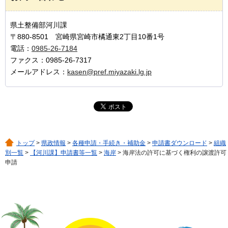
県土整備部河川課
〒880-8501 宮崎県宮崎市橘通東2丁目10番1号
電話：
0985-26-7184
ファクス：0985-26-7317
メールアドレス：
kasen@pref.miyazaki.lg.jp
トップ
>
県政情報
>
各種申請・手続き・補助金
>
申請書ダウンロード
>
組織
別一覧
>
【河川課】申請書等一覧
>
海岸
> 海岸法の許可に基づく権利の譲渡許可
申請