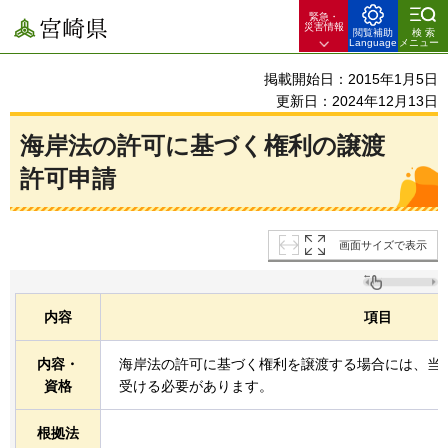
緊急・
宮崎県
災害情報
閲覧補助
検索
Language
メニュー
掲載開始日：2015年1月5日
更新日：2024年12月13日
海岸法の許可に基づく権利の譲渡
許可申請
画面サイズで表示
内容
項目
内容・
海岸法の許可に基づく権利を譲渡する場合には、当
資格
受ける必要があります。
根拠法