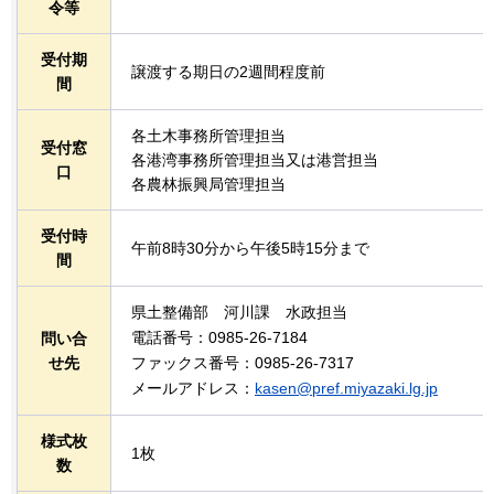
令等
受付期
譲渡する期日の2週間程度前
間
各土木事務所管理担当
受付窓
各港湾事務所管理担当又は港営担当
口
各農林振興局管理担当
受付時
午前8時30分から午後5時15分まで
間
県土整備部
河川課
水政
担当
電話番号：0985-26-7184
問い合
せ先
ファックス番号：0985-26-7317
メールアドレス：
kasen@pref.miyazaki.lg.jp
様式枚
1枚
数