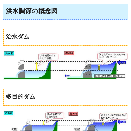
洪水調節の概念図
治水ダム
多目的ダム