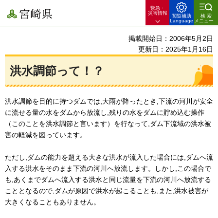
緊急・
宮崎県
災害情報
閲覧補助
検索
Language
メニュー
掲載開始日：2006年5月2日
更新日：2025年1月16日
洪水調節って！？
洪水調節を目的に持つダムでは,大雨が降ったとき,下流の河川が安全
に流せる量の水をダムから放流し,残りの水をダムに貯め込む操作
（このことを洪水調節と言います）を行なって,ダム下流域の洪水被
害の軽減を図っています。
ただし,ダムの能力を超える大きな洪水が流入した場合には,ダムへ流
入する洪水をそのまま下流の河川へ放流します。しかし,この場合で
も,あくまでダムへ流入する洪水と同じ流量を下流の河川へ放流する
こととなるので,ダムが原因で洪水が起こることも,また,洪水被害が
大きくなることもありません。