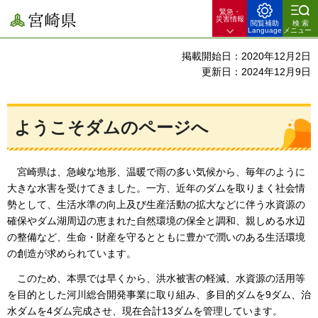
緊急・
宮崎県
災害情報
閲覧補助
検索
Language
メニュー
掲載開始日：2020年12月2日
更新日：2024年12月9日
ようこそダムのページへ
宮崎県は、
急峻な地形、温暖で雨の多い気候から、毎年のように
大きな水害を受けてきました。一方、近年のダムを取りまく社会情
勢として、生活水準の向上及び生産活動の拡大などに伴う水資源の
確保やダム湖周辺の恵まれた自然環境の保全と調和、親しめる水辺
の整備など、生命・財産を守るとともに豊かで潤いのある生活環境
の創造が求められています。
このため、
本県では早くから、洪水被害の軽減、水資源の活用等
を目的とした河川総合開発事業に取り組み、多目的ダムを9ダム、治
水ダムを4ダム完成させ、現在合計13ダムを管理しています。