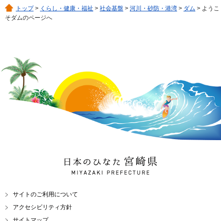
トップ
>
くらし・健康・福祉
>
社会基盤
>
河川・砂防・港湾
>
ダム
> ようこ
そダムのページへ
日本のひなた 宮崎県
MIYAZAKI PREFECTURE
サイトのご利用について
アクセシビリティ方針
サイトマップ