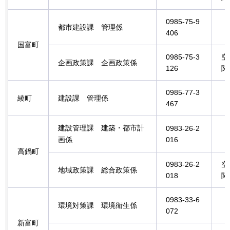
0985-75-9
都市建設課
管理係
406
国富町
0985-75-3
空
企画政策課
企画
政策係
126
関
0985-77-3
綾町
建設課
管理
係
467
建設管理課
建築・
都市計
0983-26-2
画係
016
高鍋町
0983-26-2
空
地域政策課
総
合政策係
018
関
0983-33-6
環境対策課
環
境衛生係
072
新富町