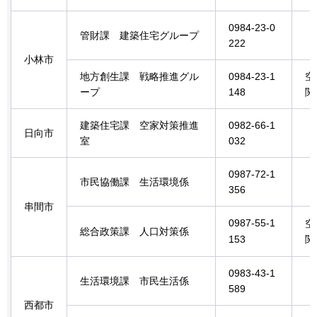
0984-23-0
管財課
建築住宅グループ
222
小林市
地方創生課
戦略
推進グル
0984-23-1
空
ープ
148
関
建築住宅課
空家
対策推進
0982-66-1
日向市
室
032
0987-72-1
市民協働課
生
活環境係
356
串間市
0987-55-1
空
総合政策課
人
口対策係
153
関
0983-43-1
生活環境課
市民生活
係
589
西都市