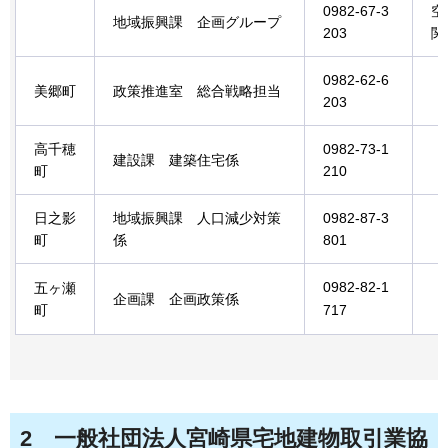
0982-67-3
空
地域振興課
企画
グループ
203
関
0982-62-6
美郷町
政策推進室
総
合戦略担当
203
高千穂
0982-73-1
建設課
建築住宅係
町
210
日之影
地域振興課
人
口減少対策
0982-87-3
町
係
801
0982-82-1
五ヶ瀬
企画課
企
画政策係
町
717
2
一般社団法人
宮崎県宅地建物取引業協