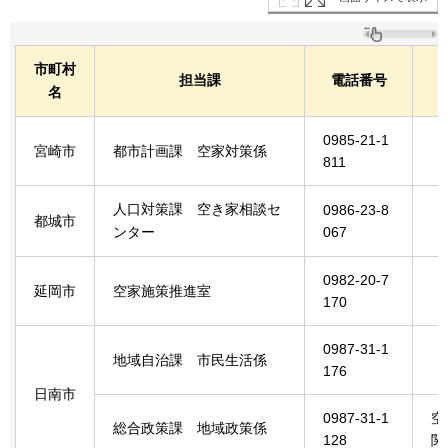
市町村
担当課
電話番号
名
0985-21-1
宮崎市
都市計画課
空家対策係
811
人口対策課
空
き家相談セ
0986-23-8
都城市
ンター
067
0982-20-7
延岡市
空家施策推進室
170
0987-31-1
地域自治課
市民生活
係
176
日南市
0987-31-1
空
総合政策課
地域
政策係
128
関