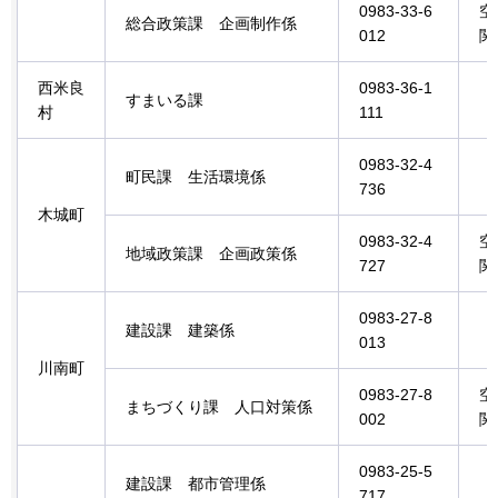
0983-33-6
空
総合政策課
企
画制作係
012
関
西米良
0983-36-1
すまいる課
村
111
0983-32-4
町民課
生活環境
係
736
木城町
0983-32-4
空
地域政策課
企
画政策係
727
関
0983-27-8
建設課
建築
係
013
川南町
0983-27-8
空
まちづくり課
人口
対策係
002
関
0983-25-5
建設課
都
市管理係
717