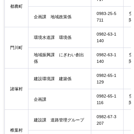
都農町
0983-25-5
空
企画課
地
域政策係
711
関
0982-63-1
環境水道課
環境
係
140
門川町
地域振興課
に
ぎわい創出
0982-63-1
空
係
140
関
0982-65-1
建設環境課
建築
係
129
諸塚村
0982-65-1
空
企画課
116
関
0982-67-3
建設課
道路管理グループ
207
椎葉村