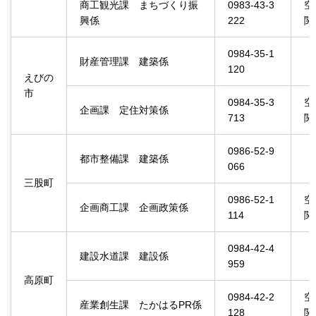
商工観光課
ま
ちづくり振
0983-43-3
空
興係
222
関
0984-35-1
財産管理課
建築
係
120
えびの
市
0984-35-3
空
企画課
定住
対策係
713
関
0986-52-9
都市整備課
建築係
066
三股町
0986-52-1
空
企画商工課
企
画政策係
114
関
0984-42-4
建設水道課
建設
係
959
高原町
0984-42-2
空
産業創生課
た
かはるPR係
128
関