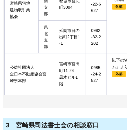
南
都城市宮丸
宮崎県宅地
-22-6
支
町3094
建物取引業
627
部
協会
県
延岡市日の
0982
北
出町2丁目1
-32-2
支
-1
202
部
以下のW
宮崎市宮田
ム」より
公益社団法人
0985
町11-24
全日本不動産協会宮
-24-2
黒木ビル1
527
崎県本部
階
3
宮崎県
司法書士会の相談窓口