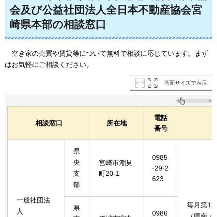
会及び公益社団法人全日本不動産協会宮
崎県本部の相談窓口
空き家の
売買や賃貸等について無料で相談に応じています。まず
はお気軽にご相談ください。
画面サイズで表示
電話
相談窓口
所在地
番号
県
0985
央
宮崎市潮見
-29-2
支
町20-1
623
部
一般社団法
毎月第1・
県
人
0986
（県南・