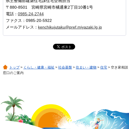
県土整備部建築住宅課住宅企画担当
〒880-8501 宮崎県宮崎市橘通東2丁目10番1号
電話：
0985-24-2744
ファクス：0985-20-5922
メールアドレス：
kenchikujutaku@pref.miyazaki.lg.jp
トップ
>
くらし・健康・福祉
>
社会基盤
>
住まい・建物
>
住宅
> 空き家相談
窓口のご案内