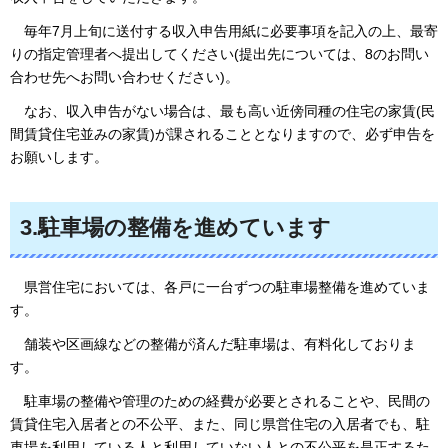
毎年7月
上旬に送付する収入申告用紙に必要事項を記入の上、最寄
りの指定管理者へ提出してください(提出先については、8のお問い
合わせ先へお問い合わせください)。
なお
、収入申告がない場合は、最も高い近傍同種の住宅の家賃(民
間賃貸住宅並みの家賃)が課されることとなりますので、必ず申告を
お願いします。
3.駐車場の整備を進めています
県営住宅
においては、各戸に一台ずつの駐車場整備を進めていま
す。
舗装や
区画線などの整備が済んだ駐車場は、有料化しておりま
す。
駐車場の
整備や管理のための経費が必要とされることや、民間の
賃貸住宅入居者との不公平、また、同じ県営住宅の入居者でも、駐
車場を利用している人と利用していない人との不公平を是正するた