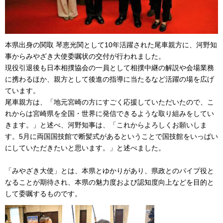
本県出身の関取 琴恵光関として10年活躍された尾車親方に、河野知
事からみやざき大使委嘱状の交付が行われました。
現役引退後も日本相撲協会の一員として相撲中継の解説や会場業務
に携わるほか、親方として後進の指導に当たるなど活躍の場を広げ
ています。
尾車親方は、「地元宮崎の方にすごく応援していただいたので、こ
れからは宮崎県を全国・世界に発信できるような取り組みをしてい
きます。」と述べ、河野知事は、「これからよろしくお願いしま
す。5月に両国国技館で断髪式があるということで国技館をいっぱい
にしていただきたいと思います。」と述べました。
「みやざき大使」とは、本県とゆかりがあり、県政とのパイプ役と
なることが期待され、本県の魅力度および認知度向上などを目的と
して委嘱するものです。