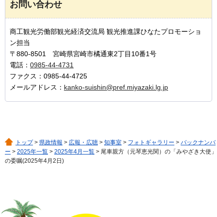
お問い合わせ
商工観光労働部観光経済交流局 観光推進課ひなたプロモーショ
ン担当
〒880-8501 宮崎県宮崎市橘通東2丁目10番1号
電話：
0985-44-4731
ファクス：0985-44-4725
メールアドレス：
kanko-suishin@pref.miyazaki.lg.jp
トップ
>
県政情報
>
広報・広聴
>
知事室
>
フォトギャラリー
>
バックナンバ
ー
>
2025年一覧
>
2025年4月一覧
> 尾車親方（元琴恵光関）の「みやざき大使」
の委嘱(2025年4月2日)