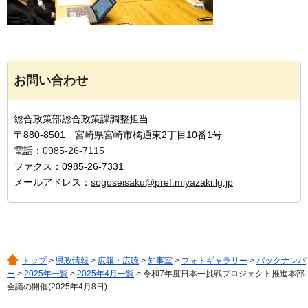
お問い合わせ
総合政策部総合政策課調整担当
〒880-8501 宮崎県宮崎市橘通東2丁目10番1号
電話：
0985-26-7115
ファクス：0985-26-7331
メールアドレス：
sogoseisaku@pref.miyazaki.lg.jp
トップ
>
県政情報
>
広報・広聴
>
知事室
>
フォトギャラリー
>
バックナンバ
ー
>
2025年一覧
>
2025年4月一覧
> 令和7年度日本一挑戦プロジェクト推進本部
会議の開催(2025年4月8日)