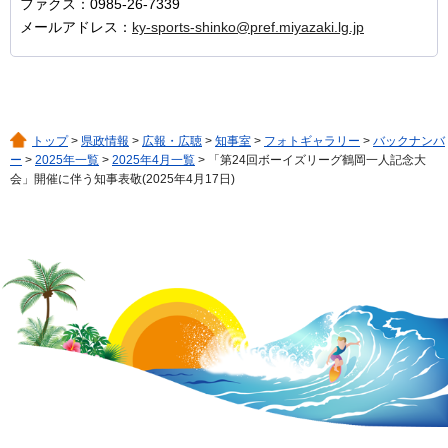
ファクス：0985-26-7339
メールアドレス：
ky-sports-shinko@pref.miyazaki.lg.jp
トップ
>
県政情報
>
広報・広聴
>
知事室
>
フォトギャラリー
>
バックナンバ
ー
>
2025年一覧
>
2025年4月一覧
> 「第24回ボーイズリーグ鶴岡一人記念大
会」開催に伴う知事表敬(2025年4月17日)