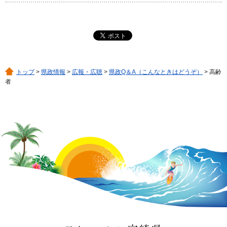
トップ
>
県政情報
>
広報・広聴
>
県政Q＆A（こんなときはどうぞ）
> 高齢
者