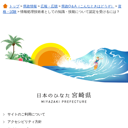
トップ
>
県政情報
>
広報・広聴
>
県政Q＆A（こんなときはどうぞ）
>
資
格・試験
> 情報処理技術者としての知識・技能について認定を受けるには？
日本のひなた 宮崎県
MIYAZAKI PREFECTURE
サイトのご利用について
アクセシビリティ方針