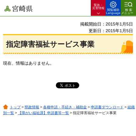
緊急・
宮崎県
災害情報
閲覧補助
検索
Language
メニュー
掲載開始日：2015年1月5日
更新日：2015年1月5日
指定障害福祉サービス事業
現在、情報はありません。
トップ
>
県政情報
>
各種申請・手続き・補助金
>
申請書ダウンロード
>
組織
別一覧
>
【障がい福祉課】申請書等一覧
> 指定障害福祉サービス事業