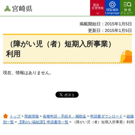
緊急・
宮崎県
災害情報
閲覧補助
検索
Language
メニュー
掲載開始日：2015年1月5日
更新日：2015年1月5日
（障がい児（者）短期入所事業）
利用
現在、情報はありません。
トップ
>
県政情報
>
各種申請・手続き・補助金
>
申請書ダウンロード
>
組織
別一覧
>
【障がい福祉課】申請書等一覧
> （障がい児（者）短期入所事業）利用