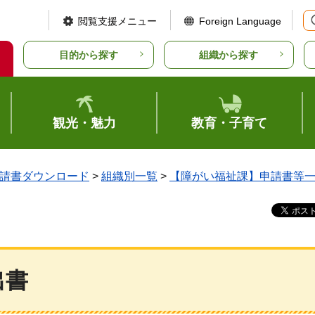
閲覧支援メニュー
Foreign Language
目的から探す
組織から探す
観光・魅力
教育・子育て
請書ダウンロード
>
組織別一覧
>
【障がい福祉課】申請書等
出書