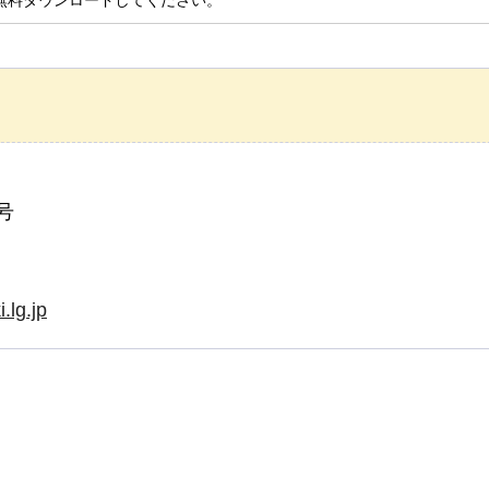
号
.lg.jp