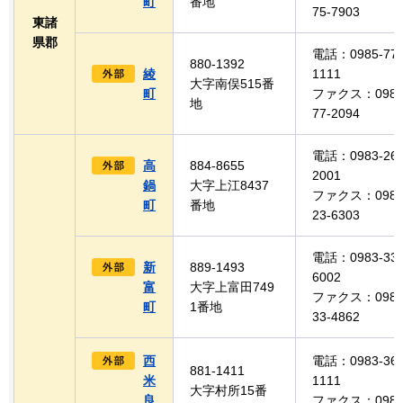
町
番地
75-7903
東諸
県郡
電話：0985-77-
880-1392
綾
1111
大字南俣515番
町
ファクス：0985
地
77-2094
電話：0983-26-
高
884-8655
2001
鍋
大字上江8437
ファクス：0983
町
番地
23-6303
電話：0983-33-
新
889-1493
6002
富
大字上富田749
ファクス：0983
町
1番地
33-4862
西
電話：0983-36-
881-1411
米
1111
大字村所15番
良
ファクス：0983