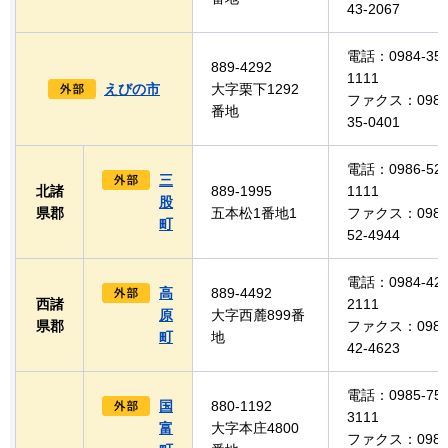
43-2067
電話：0984-35-
889-4292
1111
えびの市
大字栗下1292
ファクス：0984
番地
35-0401
電話：0986-52-
三
北諸
889-1995
1111
股
県郡
五本松1番地1
ファクス：0986
町
52-4944
電話：0984-42-
高
889-4492
西諸
2111
原
大字西麓899番
県郡
ファクス：0984
町
地
42-4623
電話：0985-75-
国
880-1192
3111
富
大字本庄4800
ファクス：0985