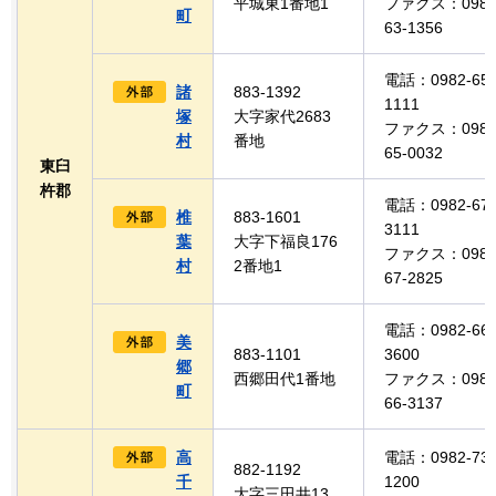
平城東1番地1
ファクス：0982
町
63-1356
電話：0982-65-
諸
883-1392
1111
塚
大字家代2683
ファクス：0982
村
番地
65-0032
東臼
杵郡
電話：0982-67-
椎
883-1601
3111
葉
大字下福良176
ファクス：0982
村
2番地1
67-2825
電話：0982-66-
美
883-1101
3600
郷
西郷田代1番地
ファクス：0982
町
66-3137
高
電話：0982-73-
882-1192
千
1200
大字三田井13