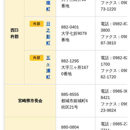
穂
ファクス：0982
番地
町
73-1220
日
電話：0982-87-
882-0401
西臼
之
3800
大字七折9079
杵郡
影
ファクス：0982
番地
町
87-3810
五
電話：0982-82-
882-1295
ヶ
1700
大字三ヶ所167
瀬
ファクス：0982
0番地
町
82-1720
電話：0986-36-
885-8555
8421
宮崎県市長会
都城市姫城町6
ファクス：0986
街区21号
23-9824
電話：0985-27-
880-0804