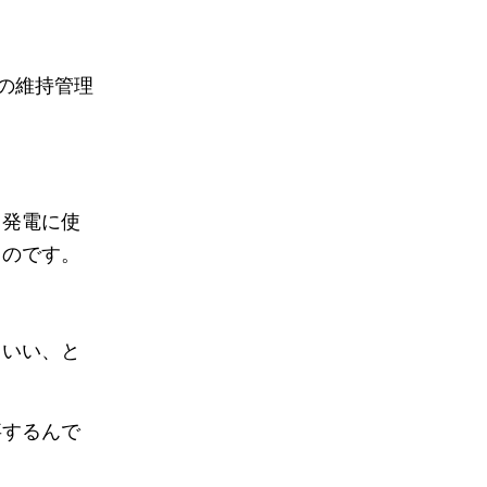
の維持管理
（発電に使
ものです。
といい、と
事するんで