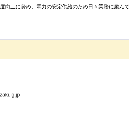
度向上に努め、電力の安定供給のため日々業務に励ん
aki.lg.jp