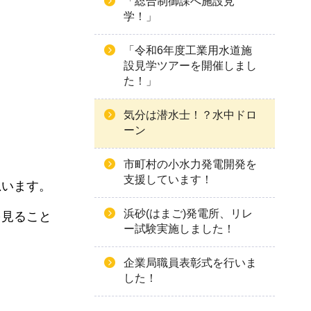
「総合制御課へ施設見
学！」
「令和6年度工業用水道施
設見学ツアーを開催しまし
た！」
気分は潜水士！？水中ドロ
ーン
市町村の小水力発電開発を
支援しています！
思います。
浜砂(はまご)発電所、リレ
を見ること
ー試験実施しました！
企業局職員表彰式を行いま
した！