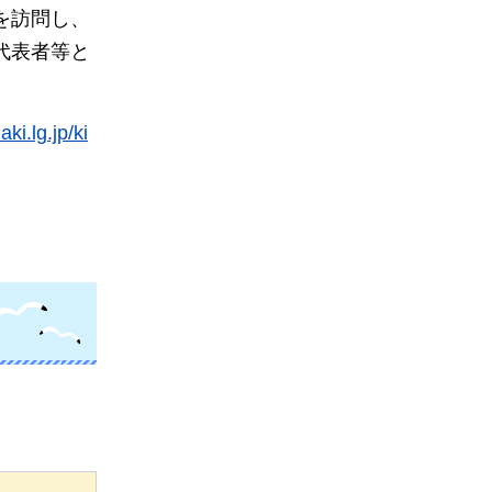
を訪問し、
代表者等と
ki.lg.jp/ki