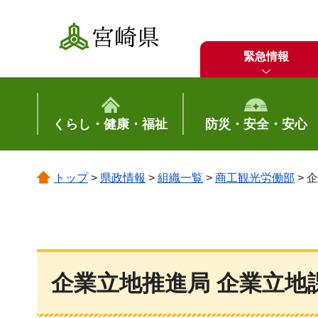
宮崎県
緊急情報
くらし・健康・福祉
防災・安全・安心
トップ
>
県政情報
>
組織一覧
>
商工観光労働部
> 
企業立地推進局 企業立地