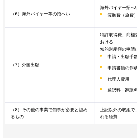
海外バイヤー招へい
（6）海外バイヤー等の招へい
渡航費（旅費）
特許取得費、商標登
おける
知的財産権の申請に
申請・出願手数
（7）外国出願
申請書類の作成
代理人費用
通訳料・翻訳料
（8）その他の事業で知事が必要と認め
上記以外の取組で、
るもの
れる経費