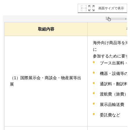
画面サイズで表示
取組内容
海外向け商品等を海
に
参加するために要す
ブース出展料・
機器・設備等の
（1）国際展示会・商談会・物産展等出
通訳料・翻訳料
展
渡航費（旅費）
展示品輸送費
委託費など