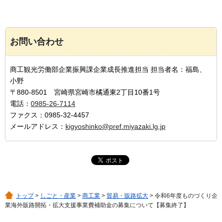
お問い合わせ
商工観光労働部企業振興課企業成長推進担当 担当者名：福島、
小野
〒880-8501 宮崎県宮崎市橘通東2丁目10番1号
電話：
0985-26-7114
ファクス：0985-32-4457
メールアドレス：
kigyoshinko@pref.miyazaki.lg.jp
トップ
>
しごと・産業
>
商工業
>
貿易・販路拡大
> 令和6年度ものづくり企
業海外販路開拓・拡大支援事業費補助金の募集について【募集終了】