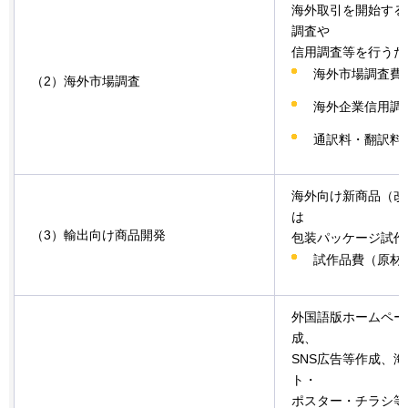
海外取引を開始する
調査や
信用調査等を行うた
海外市場調査費
（2）海外市場調査
海外企業信用調
通訳料・翻訳料
海外向け新商品（改
は
（3）輸出向け商品開発
包装パッケージ試作
試作品費（原材
外国語版ホームペー
成、
SNS広告等作成、
ト・
ポスター・チラシ等