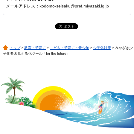
メールアドレス：
kodomo-seisaku@pref.miyazaki.lg.jp
トップ
>
教育・子育て
>
こども・子育て・青少年
>
少子化対策
> みやざき少
子化要因見える化ツール「for the future」