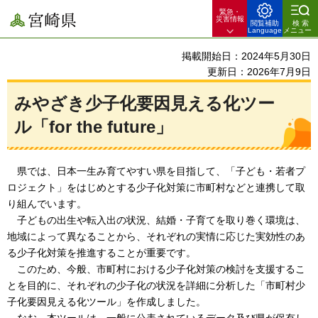
緊急・
宮崎県
災害情報
閲覧補助
検索
Language
メニュー
掲載開始日：2024年5月30日
更新日：2026年7月9日
みやざき少子化要因見える化ツー
ル「for the future」
県
では、日本一生み育てやすい県を目指して、「子ども・若者プ
ロジェクト」をはじめとする少子化対策に市町村などと連携して取
り組んでいます。
子どもの出生や転入出の状況、結
婚・子育てを取り巻く環境は、
地域によって異なることから、それぞれの実情に応じた実効性のあ
る少子化対策を推進することが重要です。
このため、今般
、市町村における少子化対策の検討を支援するこ
とを目的に、それぞれの少子化の状況を詳細に分析した「市町村少
子化要因見える化ツール」を作成しました。