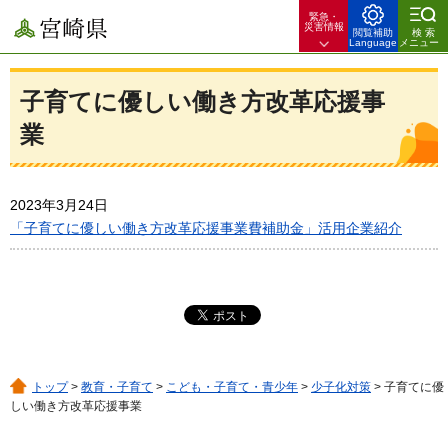
緊急・
宮崎県
災害情報
閲覧補助
検索
Language
メニュー
子育てに優しい働き方改革応援事
業
2023年3月24日
「子育てに優しい働き方改革応援事業費補助金」活用企業紹介
トップ
>
教育・子育て
>
こども・子育て・青少年
>
少子化対策
> 子育てに優
しい働き方改革応援事業