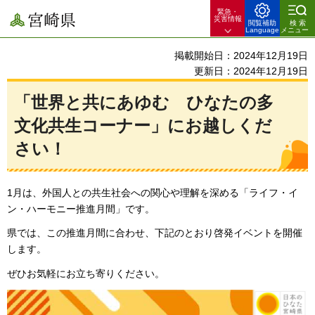
緊急・
宮崎県
災害情報
閲覧補助
検索
Language
メニュー
掲載開始日：2024年12月19日
更新日：2024年12月19日
「世界と共にあゆむ
ひ
なたの多
文化共生コーナー」にお越しくだ
さい！
1月は、外国人との共生社会への関心や理解を深める「ライフ・イ
ン・ハーモニー推進月間」です。
県では、この推進月間に合わせ、下記のとおり啓発イベントを開催
します。
ぜひお気軽にお立ち寄りください。