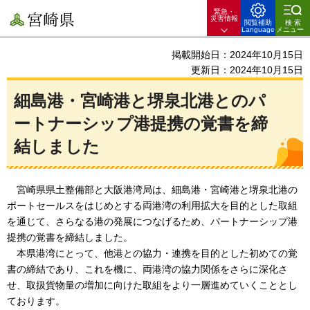
緊急・
宮崎県
災害情報
閲覧補助
検索
Language
メニュー
掲載開始日：2024年10月15日
更新日：2024年10月15日
細島港・宮崎港と堺泉北港とのパ
ートナーシップ港提携の覚書を締
結しました
宮崎県県土整備部と大阪港湾局は、
細島港・宮崎港と堺泉北港の
ポートセールスをはじめとする両港湾の利用拡大を目的とした取組
を通じて、さらなる港の発展につなげるため、パートナーシップ港
提携の覚書を締結しました。
本県港湾にとって、他港との協力・連携を目的とした初めての覚
書の締結であり、これを機に、両港湾の協力関係をさらに深化さ
せ、取扱貨物量の増加に向けた取組をより一層進めていくこととし
ております。