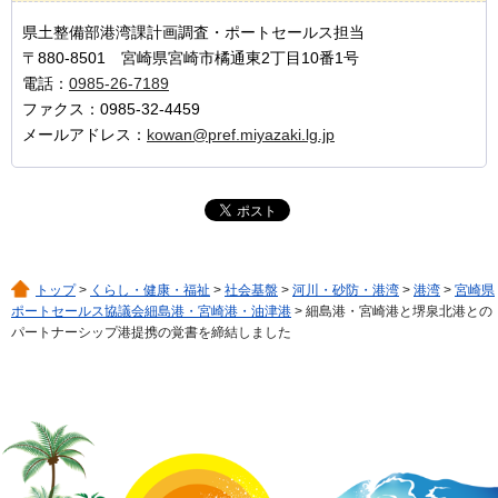
県土整備部港湾課計画調査・ポートセールス担当
〒880-8501 宮崎県宮崎市橘通東2丁目10番1号
電話：
0985-26-7189
ファクス：0985-32-4459
メールアドレス：
kowan@pref.miyazaki.lg.jp
トップ
>
くらし・健康・福祉
>
社会基盤
>
河川・砂防・港湾
>
港湾
>
宮崎県
ポートセールス協議会細島港・宮崎港・油津港
> 細島港・宮崎港と堺泉北港との
パートナーシップ港提携の覚書を締結しました