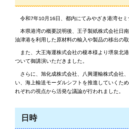
令
和7年10月16日、都内にてみやざき港湾セ
本県港湾の概要説明
後、王子製紙株式会社日南
油津港を利用した原材料の輸入や製品の移出の取
ま
た、大王海運株式会社の榎本様より堺泉北港
ついて御講演いただきました。
さら
に、旭化成株式会社、八興運輸株式会社、
い、海上輸送モーダルシフトを推進していくため
れぞれの視点から活発な議論が行われました。
日時