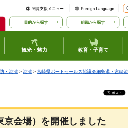
閲覧支援メニュー
Foreign Language
目的から探す
組織から探す
観光・魅力
教育・子育て
防・港湾
>
港湾
>
宮崎県ポートセールス協議会細島港・宮崎
東京会場）を開催しました