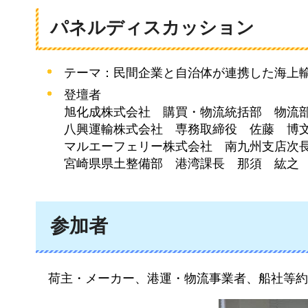
パネルディスカッション
テーマ：民間企業と自治体が連携した海上
登壇者
旭化成株式会社
購買
・物流統括部
物
流
八興運輸株式会社
専
務取締役
佐
藤
博
マルエーフェリー株式会社
南
九州支店次
宮崎県県土整備部
港
湾課長
那
須
紘
之
参加者
荷
主・メーカー、港運・物流事業者、船社等約1