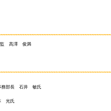
監
髙
澤
俊
満
事務部長
石
井
敏
氏
本
光
氏