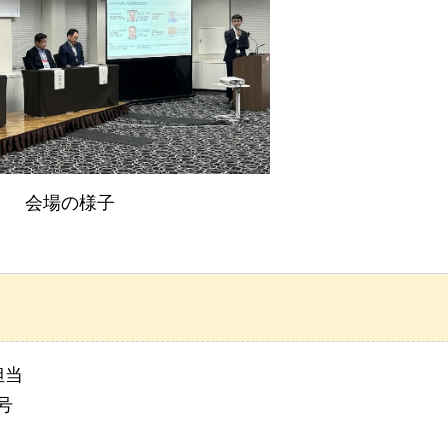
会場の様子
担当
号