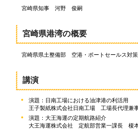
宮
崎県知事
河
野
俊
嗣
宮崎県港湾の概要
宮
崎県県土整備部
空
港・ポートセールス対策
講演
演題：日南工場における油津港の利活用
王子製紙株式会社日南工場
工
場長代理兼
演題：大王海運の定期航路紹介
大王海運株式会社
定
航部営業一課長
榎