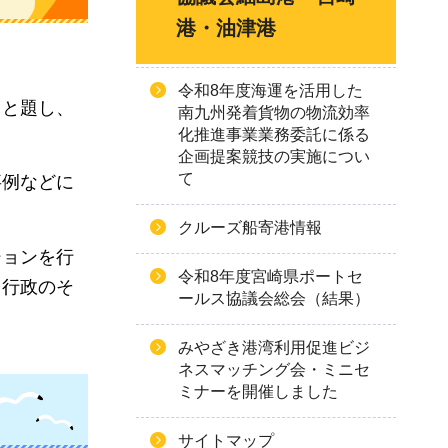
港・油津港
令和8年度海運を活用した
」
と題し、
南九州発着貨物の物流効率
化推進事業業務委託に係る
企画提案競技の実施につい
て
事例などに
クルーズ船寄港情報
ションを行
令和8年度宮崎県ポートセ
・行政のそ
ールス協議会総会（結果）
みやざき港湾利用促進ビジ
ネスマッチング会・ミニセ
ミナーを開催しました
サイトマップ