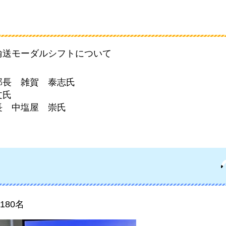
輸送モーダルシフトについて
部長
雑
賀
泰
志氏
文
氏
長
中
塩屋
崇
氏
80名