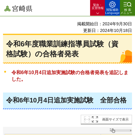
緊急・
宮崎県
災害情報
閲覧補助
検索
Language
メニュー
掲載開始日：2024年9月30日
更新日：2024年10月18日
令和6年度職業訓練指導員試験（資
格試験）の合格者発表
令和6年10月4日追加実施試験の合格者発表を追記しま
した。
令和6年10月4日追加実施試験
全部合格
画面サイズで表示