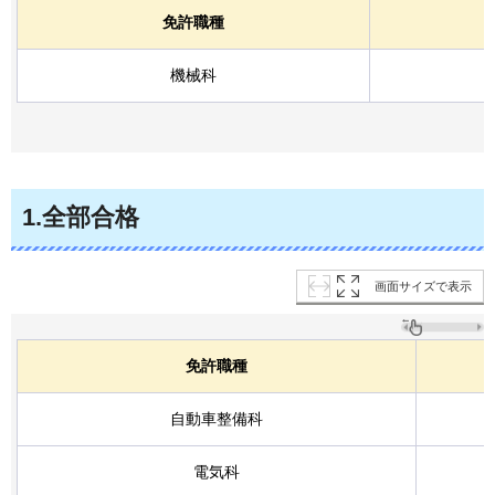
免許職種
機械科
1.全部合格
画面サイズで表示
免許職種
自動車整備科
電気科