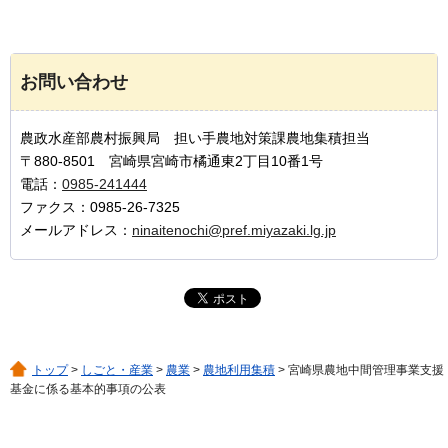
お問い合わせ
農政水産部農村振興局 担い手農地対策課農地集積担当
〒880-8501 宮崎県宮崎市橘通東2丁目10番1号
電話：
0985-241444
ファクス：0985-26-7325
メールアドレス：
ninaitenochi@pref.miyazaki.lg.jp
トップ
>
しごと・産業
>
農業
>
農地利用集積
> 宮崎県農地中間管理事業支援
基金に係る基本的事項の公表