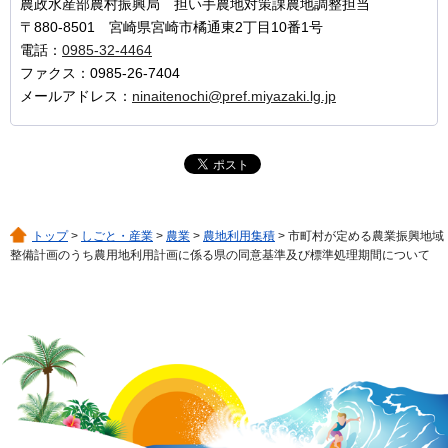
農政水産部農村振興局 担い手農地対策課農地調整担当
〒880-8501 宮崎県宮崎市橘通東2丁目10番1号
電話：
0985-32-4464
ファクス：0985-26-7404
メールアドレス：
ninaitenochi@pref.miyazaki.lg.jp
トップ
>
しごと・産業
>
農業
>
農地利用集積
> 市町村が定める農業振興地域
整備計画のうち農用地利用計画に係る県の同意基準及び標準処理期間について