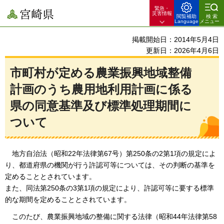
緊急・
宮崎県
災害情報
閲覧補助
検索
Language
メニュー
掲載開始日：2014年5月4日
更新日：2026年4月6日
市町村が定める農業振興地域整備
計画のうち農用地利用計画に係る
県の同意基準及び標準処理期間に
ついて
地方自治法
（昭和22年法律第67号）第250条の2第1項の規定によ
り、都道府県の機関が行う許認可等については、その判断の基準を
定めることとされています。
また、同法第250条の3第1項の規定により、許認可等に要する標準
的な期間を定めることとされています。
このたび、
農業振興地域の整備に関する法律（昭和44年法律第58