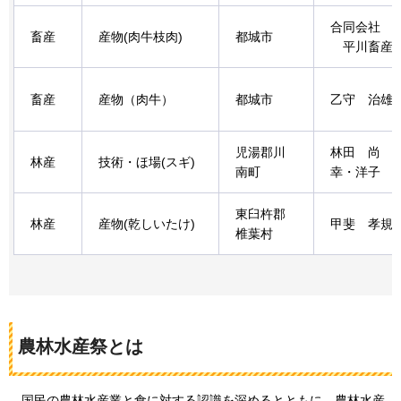
合同会社
畜産
産物(肉牛枝肉)
都城市
平川畜産
畜産
産物（肉牛）
都城市
乙守
治雄
児湯郡川
林田
尚
林産
技術・ほ場(スギ)
南町
幸
・洋子
東臼杵郡
林産
産物(乾しいたけ)
甲斐
孝規
椎葉村
農林水産祭とは
国民の農林水産業と食に対する認識を深めるとともに、農林水産