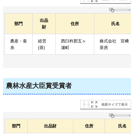
出品
部門
住所
氏名
財
農産・蚕
経営
西臼杵郡五ヶ
株式会社
宮﨑
糸
(茶)
瀬町
茶房
農林水産大臣賞受賞者
画面サイズで表示
部門
出品財
住所
氏名