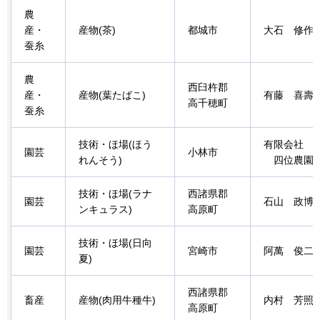
農
産・
産物(茶)
都城市
大石
修作
蚕糸
農
西臼杵郡
産・
産物(葉たばこ)
有藤
喜壽
高千穂町
蚕糸
技術・ほ場(ほう
有限会社
園芸
小林市
れんそう)
四位農園
技術・ほ場(ラナ
西諸県郡
園芸
石山
政博
ンキュラス)
高原町
技術・ほ場(日向
園芸
宮崎市
阿萬
俊二
夏)
西諸県郡
畜産
産物(肉用牛種牛)
内村
芳照
高原町