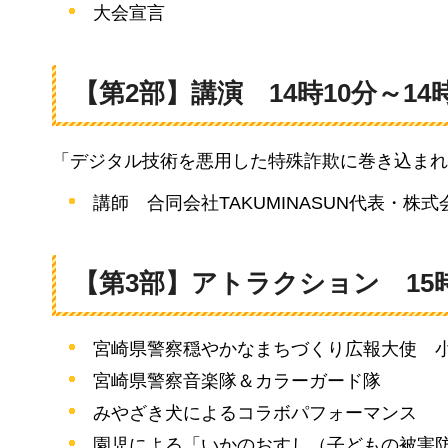
大会宣言
【第2部】講演
1
4時10分～14
「デジタル技術を悪用した特殊詐欺に巻き込まれ
講師
合
同会社TAKUMINASUN代表・株式
【第3部】アトラクション
1
5
宮崎県警察穏やかなまちづくり広報大使
宮崎県警察音楽隊＆カラーガード隊
みやざき犬によるコラボパフォーマンス
園児による「いかのおすし（子どもの被害