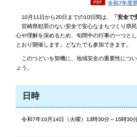
令和7年度県
10月
11日から20日までの10日間は、
「安全で
宮
崎県犯罪のない安全で安心なまちづくり県民
心や理解を深めるため、旬間中の行事の一つとし
とおり開催します。どなたでも参加できます。
この
つどいを契機に、地域安全の重要性につい
ょう。
日時
令和7年
10月14日（火曜）13時30分～15時3