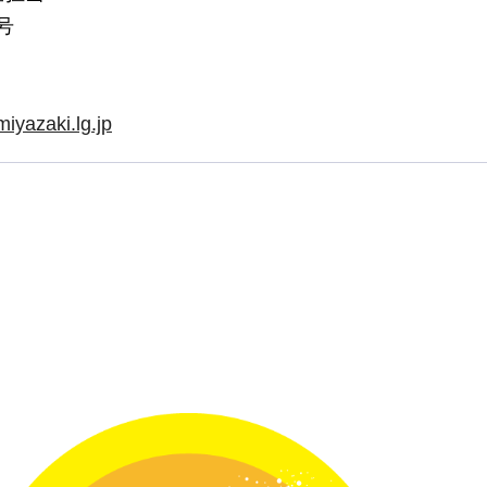
号
iyazaki.lg.jp