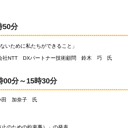
時50分
ないために私たちができること」
会社NTT
D
Xパートナー技術顧問
鈴
木
巧
氏
時00分～15時30分
小田
加奈子
氏
防止のための約束事）」の発表