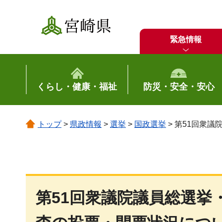
宮崎県
緊急情報
くらし・健康・福祉
防災・安全・安心
トップ
>
県政情報
>
選挙
>
国政選挙
> 第51回衆
第51回衆議院議員総選挙