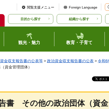
閲覧支援メニュー
Foreign Language
目的から探す
組織から探す
観光・魅力
教育・子育て
資金収支報告書の公表等
>
政治資金収支報告書の公表
>
令和6
体（資金管理団体）
告書
その他
の政治団体（資金