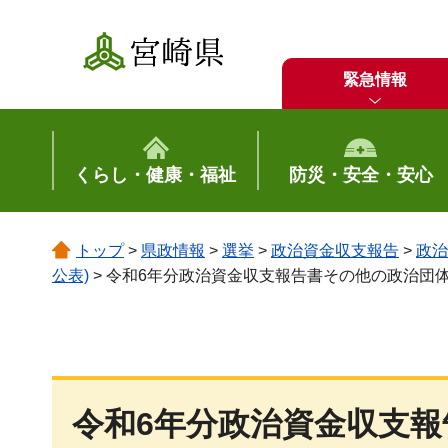
宮崎県
緊急情報
くらし・健康・福祉
防災・安全・安心
トップ
>
県政情報
>
選挙
>
政治資金収支報告
>
政治
公表)
> 令和6年分政治資金収支報告書その他の政治団
令和6年分政治資金収支報