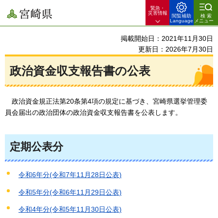
緊急・
宮崎県
災害情報
閲覧補助
検索
Language
メニュー
掲載開始日：2021年11月30日
更新日：2026年7月30日
政治資金収支報告書の公表
政治資金規正法
第20条第4項の規定に基づき、宮崎県選挙管理委
員会届出の政治団体の政治資金収支報告書を公表します。
定期公表分
令和6年分(令和7年11月28日公表)
令和5年分(令和6年11月29日公表)
令和4年分(令和5年11月30日公表)