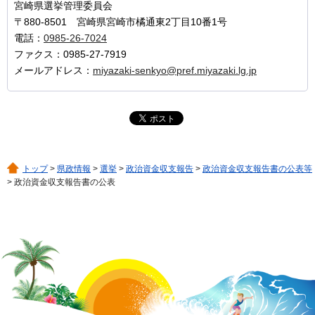
宮崎県選挙管理委員会
〒880-8501 宮崎県宮崎市橘通東2丁目10番1号
電話：
0985-26-7024
ファクス：0985-27-7919
メールアドレス：
miyazaki-senkyo@pref.miyazaki.lg.jp
トップ
>
県政情報
>
選挙
>
政治資金収支報告
>
政治資金収支報告書の公表等
> 政治資金収支報告書の公表