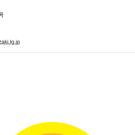
号
ki.lg.jp