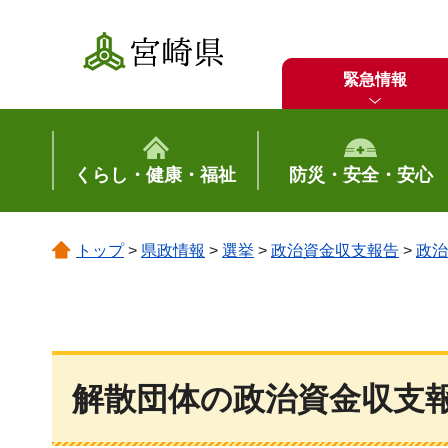
宮崎県
緊急情報
くらし・健康・福祉
防災・安全・安心
トップ
>
県政情報
>
選挙
>
政治資金収支報告
>
政治
解散団体の政治資金収支報