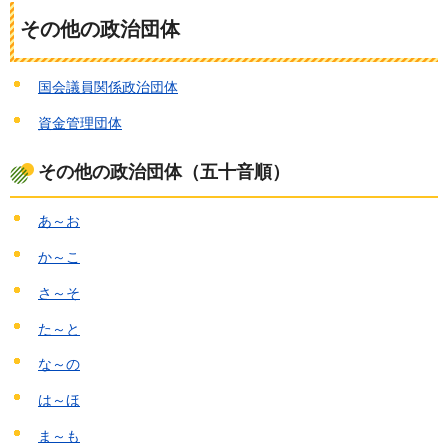
その他の政治団体
国会議員関係政治団体
資金管理団体
その他の政治団体（五十音順）
あ～お
か～こ
さ～そ
た～と
な～の
は～ほ
ま～も