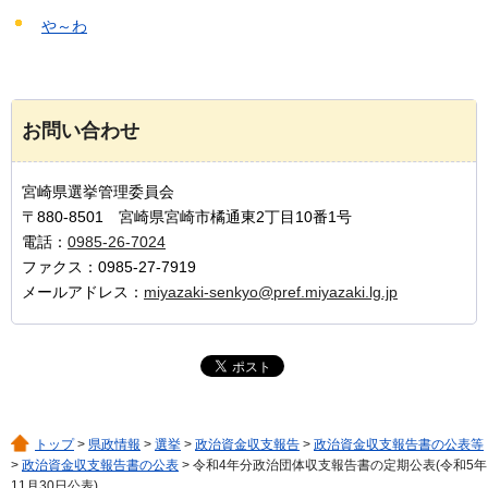
や～わ
お問い合わせ
宮崎県選挙管理委員会
〒880-8501 宮崎県宮崎市橘通東2丁目10番1号
電話：
0985-26-7024
ファクス：0985-27-7919
メールアドレス：
miyazaki-senkyo@pref.miyazaki.lg.jp
トップ
>
県政情報
>
選挙
>
政治資金収支報告
>
政治資金収支報告書の公表等
>
政治資金収支報告書の公表
> 令和4年分政治団体収支報告書の定期公表(令和5年
11月30日公表)