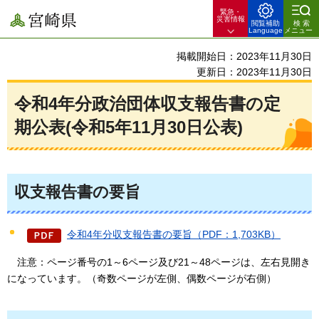
緊急・
宮崎県
災害情報
閲覧補助
検索
Language
メニュー
掲載開始日：2023年11月30日
更新日：2023年11月30日
令和4年分政治団体収支報告書の定
期公表(令和5年11月30日公表)
収支報告書の要旨
令和4年分収支報告書の要旨（PDF：1,703KB）
注意
：ページ番号の1～6ページ及び21～48ページは、左右見開き
になっています。（奇数ページが左側、偶数ページが右側）