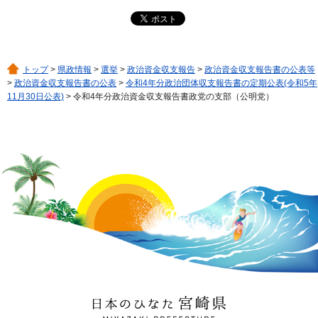
トップ
>
県政情報
>
選挙
>
政治資金収支報告
>
政治資金収支報告書の公表等
>
政治資金収支報告書の公表
>
令和4年分政治団体収支報告書の定期公表(令和5年
11月30日公表)
> 令和4年分政治資金収支報告書政党の支部（公明党）
日本のひなた 宮崎県