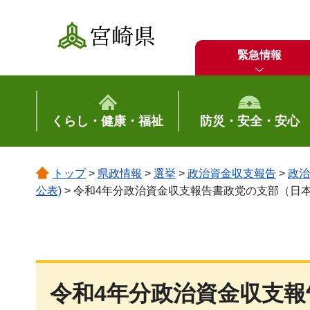
宮崎県
緊急情報
くらし・健康・福祉
防災・安全・安心
トップ
>
県政情報
>
選挙
>
政治資金収支報告
>
政治
公表)
> 令和4年分政治資金収支報告書政党の支部（日
令和4年分政治資金収支報