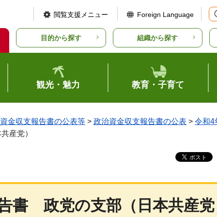
閲覧支援メニュー
Foreign Language
目的から探す
組織から探す
観光・魅力
教育・子育て
資金収支報告書の公表等
>
政治資金収支報告書の公表
>
令和4
本共産党）
告書
政党
の支部（日本共産党