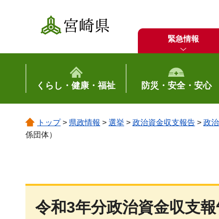
宮崎県
緊急情報
くらし・健康・福祉
防災・安全・安心
トップ
>
県政情報
>
選挙
>
政治資金収支報告
>
政治
係団体）
令和3年分政治資金収支報