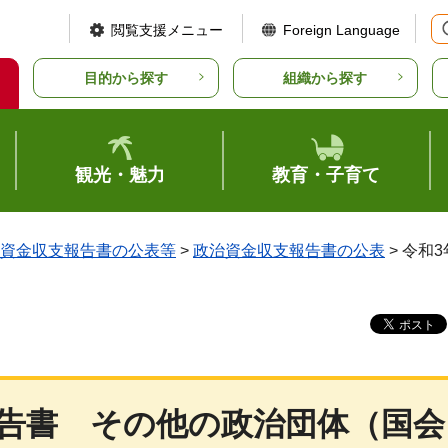
閲覧支援メニュー
Foreign Language
目的から探す
組織から探す
観光・魅力
教育・子育て
資金収支報告書の公表等
>
政治資金収支報告書の公表
> 令和
告書
その他
の政治団体（国会