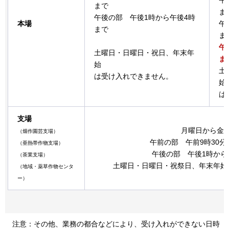
午
まで
ま
午後の部
午後1時から午後4時
本場
午
まで
ま
午
土曜日・日曜日・祝日、年末年
ま
始
土
は受け入れできません。
始
は
支場
月曜日から金
（畑作園芸支場）
午前の部
午前9時30
（亜熱帯作物支場）
午後の部
午後1時から
（茶業支場）
土曜日・日曜日・祝祭日、年末年始
（地域・薬草作物センタ
ー）
注
意：その他、業務の都合などにより、受け入れができない日時