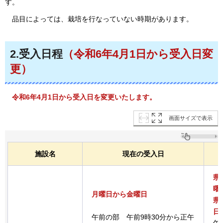
す。
品目
によっては、栽培を行なっていない時期があります。
2.受入日程
（令和6年4月1日から受入日変
更）
令和6年4月1日から受入日を変更いたします。
画面サイズで表示
施設名
現在の受入日
県
曜
月曜日から金曜日
県
日
午前の部
午前9時30分から正午