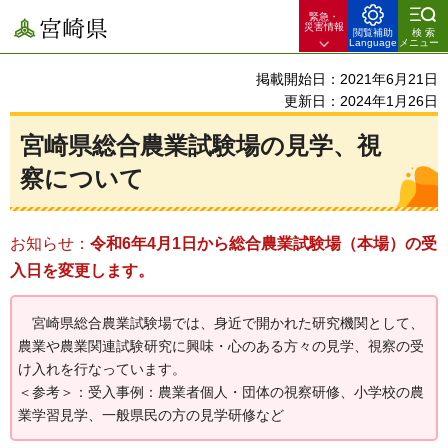
緊急・
宮崎県
災害情報
閲覧補助
検索
Language
メニュー
掲載開始日：2021年6月21日
更新日：2024年1月26日
宮崎県総合農業試験場の見学、視
察について
お知らせ：
令和6年4月1日から総合農業試験場（本場）の受
入日を変更します。
宮崎県総合
農業試験場では、身近で開かれた研究機関として、
農業や農業関連試験研究に興味・心のある方々の見学、視察の受
け入れを行なっています。
＜参考＞：受入事例：農業者個人・団体の視察研修、小学校の農
業学習見学、一般県民の方の見学研修など