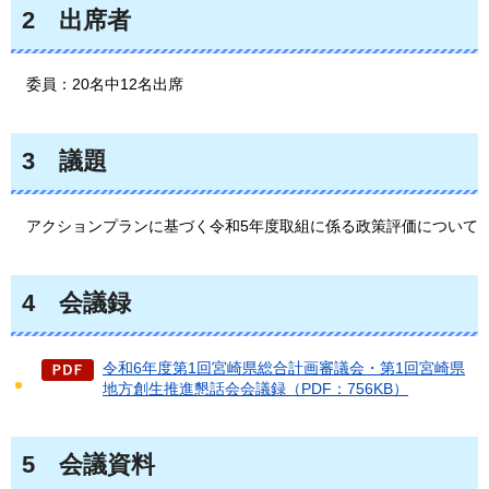
2
出席者
委員：20名中12名出席
3
議題
アクションプランに基づく令和5年度取組に係る政策評価について
4
会議録
令和6年度第1回宮崎県総合計画審議会・第1回宮崎県
地方創生推進懇話会会議録（PDF：756KB）
5
会議資料