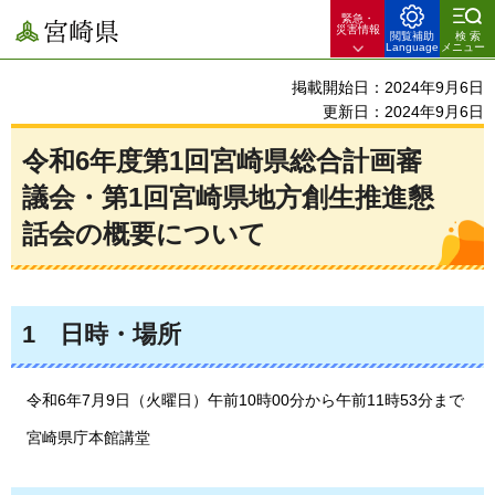
緊急・
宮崎県
災害情報
閲覧補助
検索
Language
メニュー
掲載開始日：2024年9月6日
更新日：2024年9月6日
令和6年度第1回宮崎県総合計画審
議会・第1回宮崎県地方創生推進懇
話会の概要について
1
日時・場所
令和6年7月9日（火曜日）午前10時00分から午前11
時53分まで
宮崎県庁本館講堂