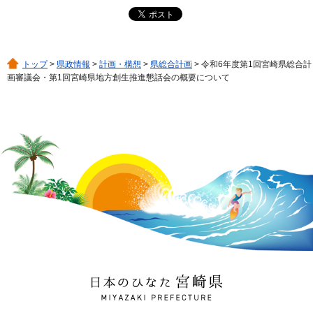
トップ
>
県政情報
>
計画・構想
>
県総合計画
> 令和6年度第1回宮崎県総合計
画審議会・第1回宮崎県地方創生推進懇話会の概要について
日本のひなた 宮崎県
MIYAZAKI PREFECTURE