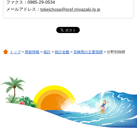
ファクス：0985-29-0534
メールアドレス：
tokeichosa@pref.miyazaki.lg.jp
トップ
>
県政情報
>
統計
>
統計全般
>
宮崎県の主要指標
> 分野別指標