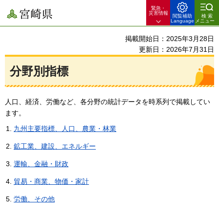
緊急・
宮崎県
災害情報
閲覧補助
検索
Language
メニュー
掲載開始日：2025年3月28日
更新日：2026年7月31日
分野別指標
人口、経済、労働など、各分野の統計データを時系列で掲載してい
ます。
九州
主要指標、人口、農業・林業
鉱工業、建設、エネルギー
運輸、金融・財政
貿易・商業、物価・家計
労働、その他