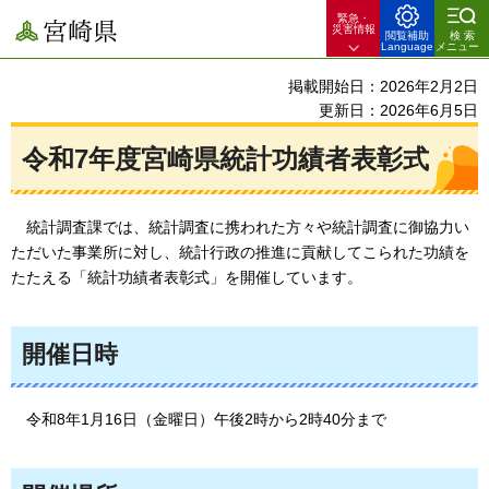
緊急・
宮崎県
災害情報
閲覧補助
検索
Language
メニュー
掲載開始日：2026年2月2日
更新日：2026年6月5日
令和7年度宮崎県統計功績者表彰式
統計調査課では、
統計調査に携われた方々や統計調査に御協力い
ただいた事業所に対し、統計行政の推進に貢献してこられた功績を
たたえる「統計功績者表彰式」を開催しています。
開催日時
令和8年1月16日（金曜日）午後2時から2時40分まで