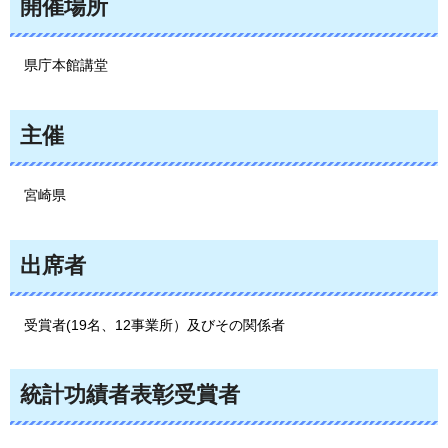
開催場所
県庁
本館講堂
主催
宮
崎県
出席者
受賞
者(19名、12事業所）及びその関係者
統計功績者表彰受賞者