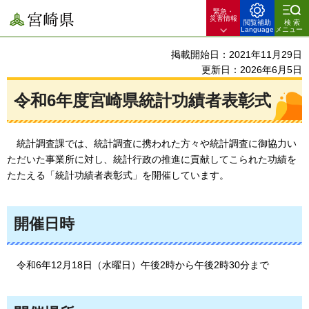
緊急・
宮崎県
災害情報
閲覧補助
検索
Language
メニュー
掲載開始日：2021年11月29日
更新日：2026年6月5日
令和6年度宮崎県統計功績者表彰式
統計調査課では
、統計調査に携われた方々や統計調査に御協力い
ただいた事業所に対し、統計行政の推進に貢献してこられた功績を
たたえる「統計功績者表彰式」を開催しています。
開催日時
令和6年12月18日（水曜日）午後2時から午後2時30分まで