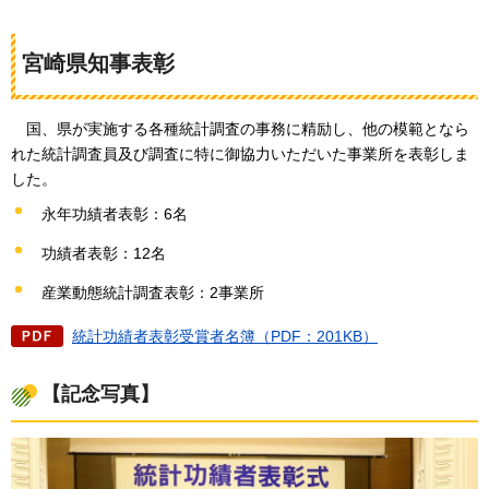
宮崎県知事表彰
国、県が実施する各種統計調査の事務に精励し、他の模範となら
れた統計調査員及び調査に特に御協力いただいた事業所を表彰しま
した。
永年功績者表彰：6名
功績者表彰：12名
産業動態統計調査表彰：2事業所
統計功績者表彰受賞者名簿（PDF：201KB）
【記念写真】