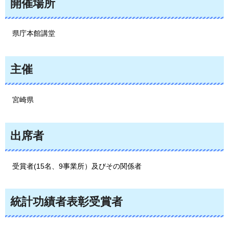
開催場所
県庁
本館講堂
主催
宮
崎県
出席者
受賞
者(15名、9事業所）及びその関係者
統計功績者表彰受賞者