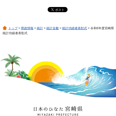
トップ
>
県政情報
>
統計
>
統計全般
>
統計功績者表彰式
> 令和6年度宮崎県
統計功績者表彰式
日本のひなた 宮崎県
MIYAZAKI PREFECTURE